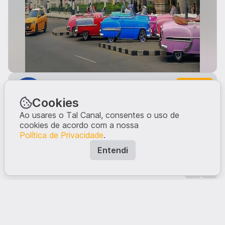
Entrar
Viagens
Se queres ver mais posts do género, subscreve o
Cookies
canal.
Ao usares o Tal Canal, consentes o uso de
O que tens a dizer?
cookies de acordo com a nossa
Política de Privacidade
.
Entendi
Comentar
Comentários · 0
Ninguém comentou neste post.
Escreve a tua opinião, dando início à conversa.