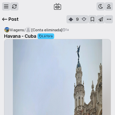
Post
9
/
Viagens
[Conta eliminada]
1a
Havana - Cuba
Lá fora