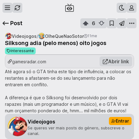
Post
6
/
Videojogos
OlheQueNaoSotor
11me
Silksong adia (pelo menos) oito jogos
Interessante
Abrir link
gamesradar.com
Até agora só o GTA tinha este tipo de influência, a colocar os
restantes a afastarem-se do seu lançamento para não
entrarem em conflito.
A diferença é que o Silksong foi desenvolvido por dois
rapazes (mais um programador e um músico), e o GTA VI vai
num orçamento ponderado de, hmm... mil milhões de euros!
Entrar
Videojogos
Se queres ver mais posts do género, subscreve o
canal.