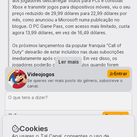
aos jogadores descarregar títulos para PCs e consolas
Xbox e transmitir jogos para dispositivos móveis, viu o seu
preço reduzido de 29,99 dólares para 22,99 dólares por
mês, como anunciou a Microsoft numa publicação no
blogue. O PC Game Pass, com acesso mais limitado, custa
agora 13,99 dólares, em vez de 16,49 dólares.
Os próximos lançamentos da popular franquia "Call of
Duty" deixarão de estar incluídos nas duas subscrições
imediatamente após o lançamento. Em vez disso, os
Ler mais
jogadores poderão comprar os títulos quando forem
lançados - o mais recente custa 69,99 dólares - ou
Entrar
Videojogos
esperar até ao lançamento no final do ano seguinte e
Se queres ver mais posts do género, subscreve o
jogar versões anteriores entretanto.
canal.
A mudança representa uma tentativa de reestruturação do
O que tens a dizer?
negócio da Xbox, liderada por Asha Sharma, uma antiga
executiva da Meta que substituiu Phil Spencer como
Comentar
responsável pela divisão de jogos da Microsoft em
fevereiro.
Comentários · 0
Cookies
Ao usares o Tal Canal, consentes o uso de