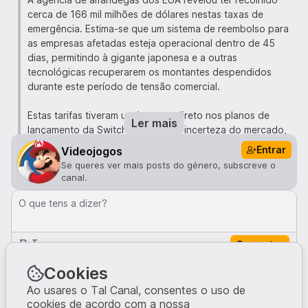
cerca de 166 mil milhões de dólares nestas taxas de
emergência. Estima-se que um sistema de reembolso para
as empresas afetadas esteja operacional dentro de 45
dias, permitindo à gigante japonesa e a outras
tecnológicas recuperarem os montantes despendidos
durante este período de tensão comercial.
Estas tarifas tiveram um impacto direto nos planos de
Ler mais
lançamento da Switch 2. Devido à incerteza do mercado,
a Nintendo tomou a decisão pouco habitual de adiar as
Entrar
Videojogos
pré-reservas da consola nos Estados Unidos, embora
Se queres ver mais posts do género, subscreve o
tenha mantido a data de lançamento para junho de 2025.
canal.
A empresa teve ainda de aumentar o preço de vários
acessórios oficiais para compensar os custos.
O que tens a dizer?
Para tentar manter o preço base da consola nos 449,99
Comentar
dólares e evitar taxas de importação mais elevadas, a
Nintendo adotou uma estratégia logística de recorrer a
Comentários · 0
Cookies
unidades fabricadas no Vietname em vez da China. Na
prática, as tarifas funcionam como impostos que, na
Ao usares o Tal Canal, consentes o uso de
cookies de acordo com a nossa
maioria das vezes, acabam por ser refletidos no preço