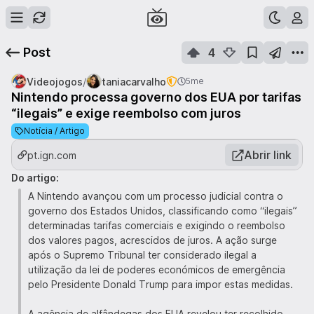
Post
4
/
Videojogos
taniacarvalho
5me
Nintendo processa governo dos EUA por tarifas
“ilegais” e exige reembolso com juros
Notícia / Artigo
Abrir link
pt.ign.com
Do artigo:
A Nintendo avançou com um processo judicial contra o
governo dos Estados Unidos, classificando como “ilegais”
determinadas tarifas comerciais e exigindo o reembolso
dos valores pagos, acrescidos de juros. A ação surge
após o Supremo Tribunal ter considerado ilegal a
utilização da lei de poderes económicos de emergência
pelo Presidente Donald Trump para impor estas medidas.
A agência de alfândegas dos EUA revelou ter recolhido