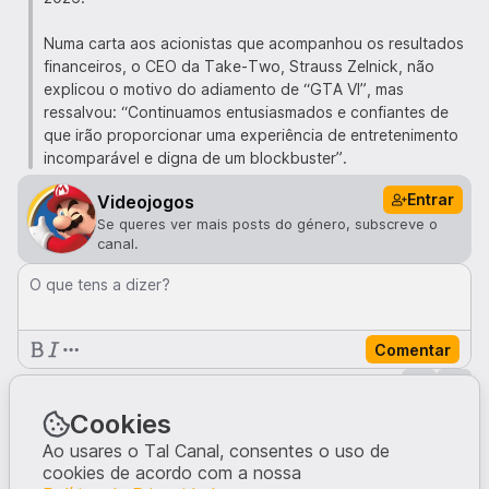
Numa carta aos acionistas que acompanhou os resultados
financeiros, o CEO da Take-Two, Strauss Zelnick, não
explicou o motivo do adiamento de “GTA VI”, mas
ressalvou: “Continuamos entusiasmados e confiantes de
que irão proporcionar uma experiência de entretenimento
incomparável e digna de um blockbuster”.
Entrar
Videojogos
Se queres ver mais posts do género, subscreve o
canal.
O que tens a dizer?
Comentar
Comentários · 1
OlheQueNaoSotor
Cookies
9me
Não sei se a Rockstar se pronunciou que nos bastidores as
Ao usares o Tal Canal, consentes o uso de
coisas
não estão muito boas
, e se terá tudo algum impacto
cookies de acordo com a nossa
nesta decisão.