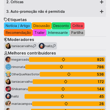
2
.
Críticas
3
.
Auto-promoção não é permitida
Etiquetas
Notícia / Artigo
Discussão
Desconto
Crítica
Recomendação
Trailer
Interessante
Partilha
Moderadores
taniacarvalho
hallz
Melhores contribuidores
925
megaroads
798
rimonata
536
OlheQueNaoSotor
172
taniacarvalho
144
Shikamaru
45
hallz
28
mariacampos