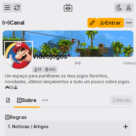
Canal
Entrar
Videojogos
videoj
11
462
Um espaço para partilhares os teus jogos favoritos,
novidades, últimos lançamentos e tudo um pouco sobre jogos.
🎮🎲🕹️
Sobre
Mods
Regras
1
.
Notícias / Artigos