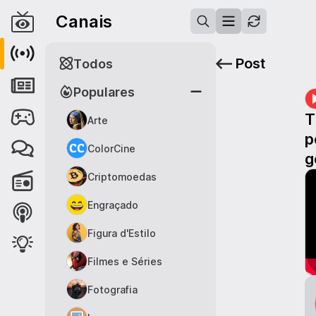
Canais
Post
Todos
Populares
T
Arte
p
ColorCine
g
Criptomoedas
Engraçado
Figura d'Estilo
Filmes e Séries
Fotografia