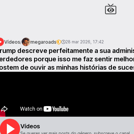
Vídeos
megaroads
/
28 mar 2026, 17:42
rump descreve perfeitamente a sua admini
erdedores porque isso me faz sentir melho
ostem de ouvir as minhas histórias de suce
Vídeos
Se queres ver mais posts do género, subscreve o canal.