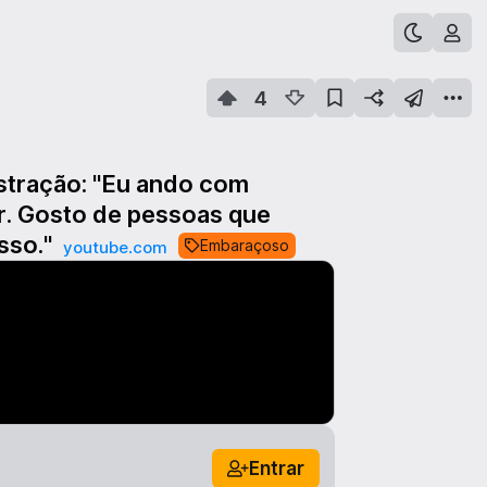
4
stração: "Eu ando com
r. Gosto de pessoas que
sso."
Embaraçoso
youtube.com
Entrar