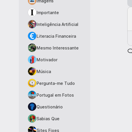
Imagens
Importante
Inteligência Artificial
Literacia Financeira
Mesmo Interessante
Motivador
Música
Pergunta-me Tudo
Portugal em Fotos
Questionário
Sabias Que
Sites Fixes