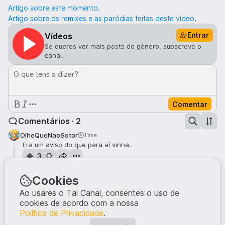
Artigo sobre este momento
.
Artigo sobre os remixes e as paródias feitas deste vídeo
.
Entrar
Vídeos
Se queres ver mais posts do género, subscreve o
canal.
O que tens a dizer?
Comentar
Comentários · 2
OlheQueNaoSotor
11me
Era um aviso do que para aí vinha.
3
taniacarvalho
11me
Cookies
Sinto-me mesmo mal quando vejo este vídeo... ver que tanta
gente se riu e aplaudiu a atitude da aluna antes de
Ao usares o Tal Canal, consentes o uso de
intervirem e ajudarem a professora.... uma verdadeira
cookies de acordo com a nossa
vergonha.
Política de Privacidade
.
2