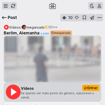
Post
10
/
Vídeos
megaroads
5me
Berlim, Alemanha
Inesperado
x.com
Entrar
Vídeos
Se queres ver mais posts do género, subscreve o
canal.