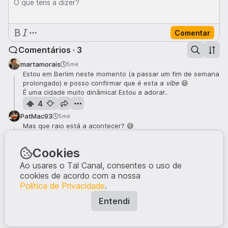
O que tens a dizer?
Comentar
Comentários · 3
martamorais
5me
Estou em Berlim neste momento (a passar um fim de semana
prolongado) e posso confirmar que é esta a
vibe
😆
É uma cidade muito dinâmica! Estou a adorar.
4
PatMac93
5me
Mas que raio está a acontecer? 😅
3
wolftuga
Cookies
5me
UAU! É preciso rever o vídeo 20 vezes para compreender
Ao usares o Tal Canal, consentes o uso de
todas as cenas, isso foi quando, no primeiro dia após
cookies de acordo com a nossa
terminar o confinamento ou libertaram o uso de drogas?
Política de Privacidade
.
2
Entendi