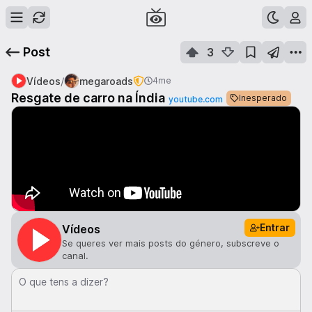
Post
3
/
Vídeos
megaroads
4me
Resgate de carro na Índia
Inesperado
youtube.com
Entrar
Vídeos
Se queres ver mais posts do género, subscreve o
canal.
O que tens a dizer?