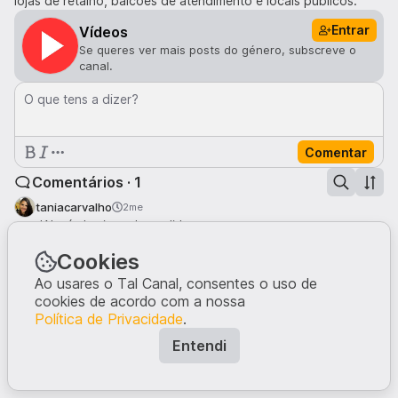
lojas de retalho, balcões de atendimento e locais públicos.
Entrar
Vídeos
Se queres ver mais posts do género, subscreve o
canal.
O que tens a dizer?
Comentar
Comentários · 1
taniacarvalho
2me
'Alguém' vai ser despedido...
2
Cookies
Ao usares o Tal Canal, consentes o uso de
cookies de acordo com a nossa
Política de Privacidade
.
Entendi