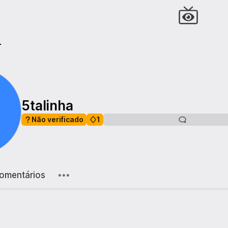
r
5talinha
Não verificado
1
omentários