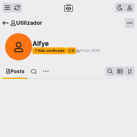
Utilizador
Alfye
Não verificado
0
14 jan 2024
Posts