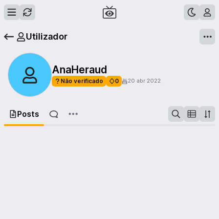
Utilizador
AnaHeraud
Não verificado
0
20 abr 2022
Posts