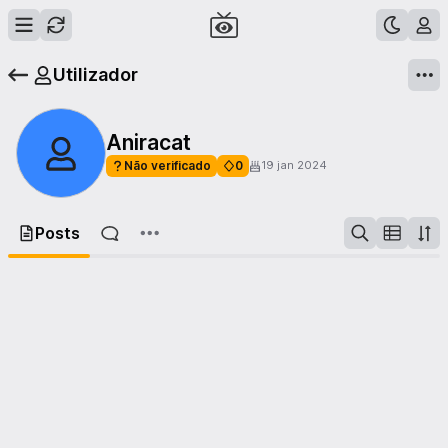
Utilizador
Aniracat
Não verificado
0
19 jan 2024
Posts