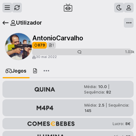
Utilizador
AntonioCarvalho
879
1
1.03k
30 mai 2022
Jogos
Média:
10.0
|
Sequência:
82
Média:
2.5
| Sequência:
145
Lucro:
8
€