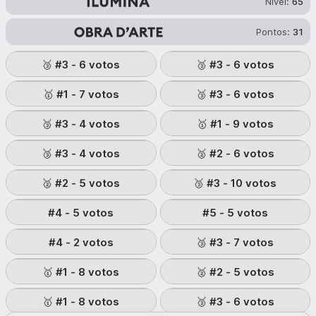
Nível:
65
Pontos:
31
🥉 #3
-
6
votos
🥉 #3
-
6
votos
🥇 #1
-
7
votos
🥉 #3
-
6
votos
🥉 #3
-
4
votos
🥇 #1
-
9
votos
🥉 #3
-
4
votos
🥈 #2
-
6
votos
🥈 #2
-
5
votos
🥉 #3
-
10
votos
#4
-
5
votos
#5
-
5
votos
#4
-
2
votos
🥉 #3
-
7
votos
🥇 #1
-
8
votos
🥈 #2
-
5
votos
🥇 #1
-
8
votos
🥉 #3
-
6
votos