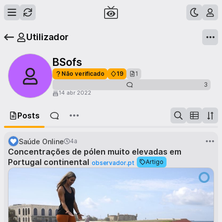
Utilizador
BSofs
Não verificado
19
1
3
14 abr 2022
Posts
Saúde Online
4a
Concentrações de pólen muito elevadas em
Portugal continental
Artigo
observador.pt