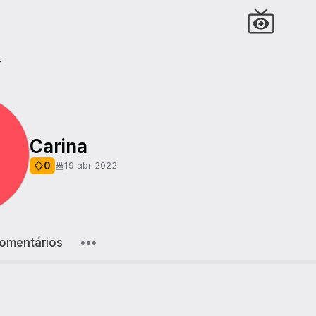
r
Carina
0
19 abr 2022
omentários