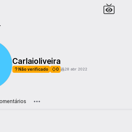
r
Carlaioliveira
Não verificado
0
28 abr 2022
omentários