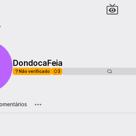
r
DondocaFeia
Não verificado
3
omentários