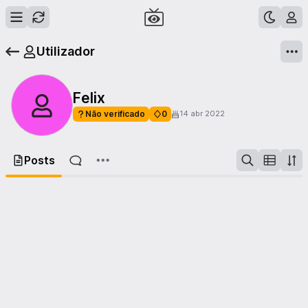
Utilizador
Felix
Não verificado
0
14 abr 2022
Posts