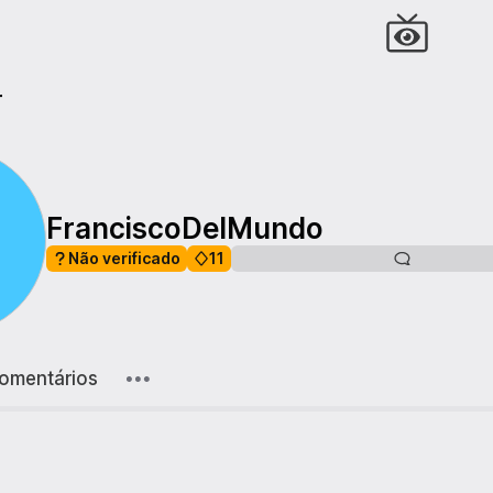
r
FranciscoDelMundo
Não verificado
11
omentários