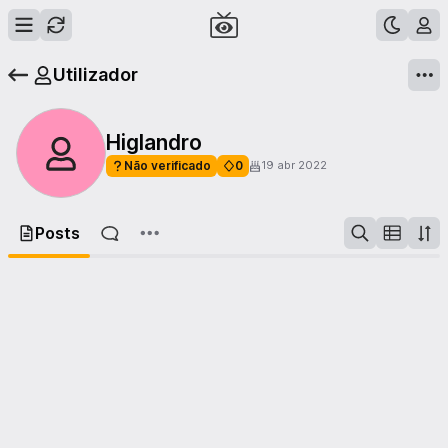
Utilizador
Higlandro
Não verificado
0
19 abr 2022
Posts