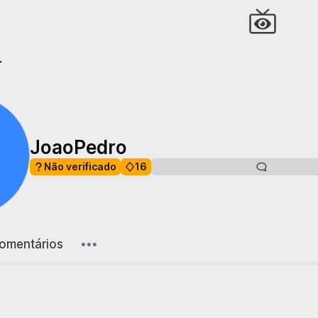
r
JoaoPedro
Não verificado
16
omentários