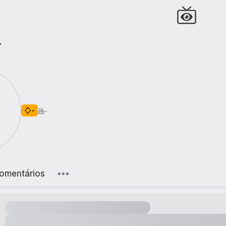
r
-
-
omentários