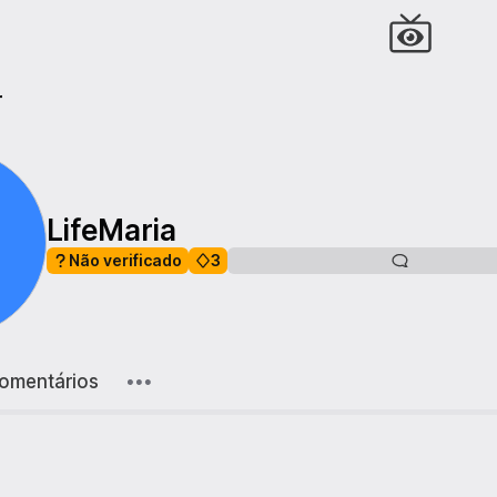
r
LifeMaria
Não verificado
3
omentários