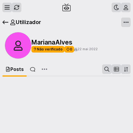
Utilizador
MarianaAlves
Não verificado
0
22 mai 2022
Posts