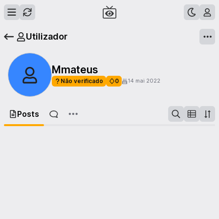
Utilizador
Mmateus
Não verificado
0
14 mai 2022
Posts