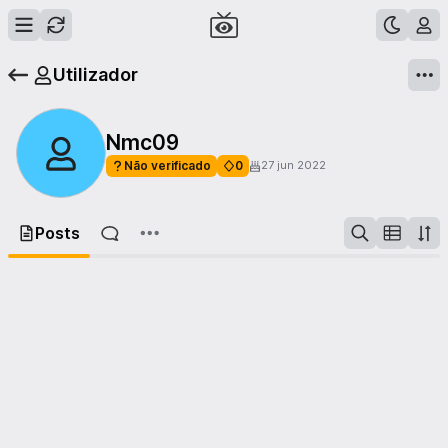
Utilizador
Nmc09
Não verificado
0
27 jun 2022
Posts