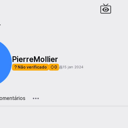
r
PierreMollier
Não verificado
0
15 jan 2024
omentários