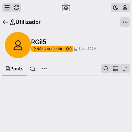
Utilizador
RGil5
Não verificado
0
15 jan 2024
Posts