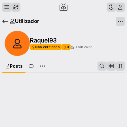
Utilizador
Raquel93
Não verificado
0
11 out 2022
Posts