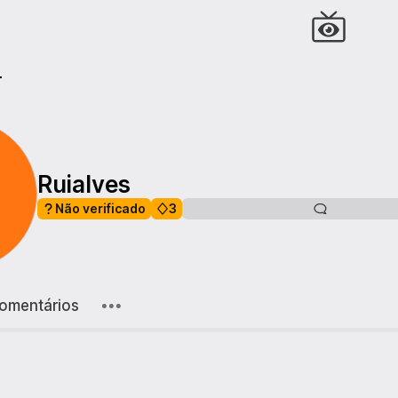
r
Ruialves
Não verificado
3
omentários