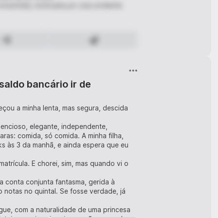
consentida, motivada por uma evidente
icação sistemática de força categórica.
 capaz de baralhar a agenda e a
saldo bancário ir de
bal, poupando o recetor ao enfado da sua
meçou a minha lenta, mas segura, descida
lencioso, elegante, independente,
ras: comida, só comida. A minha filha,
eneficiar de um tratamento facial de base
ks às 3 da manhã, e ainda espera que eu
atrícula. E chorei, sim, mas quando vi o
deia uma descamação dermatológica
ma conta conjunta fantasma, gerida à
 notas no quintal. Se fosse verdade, já
te!
gue, com a naturalidade de uma princesa
, dolorosa e purulenta num orifício