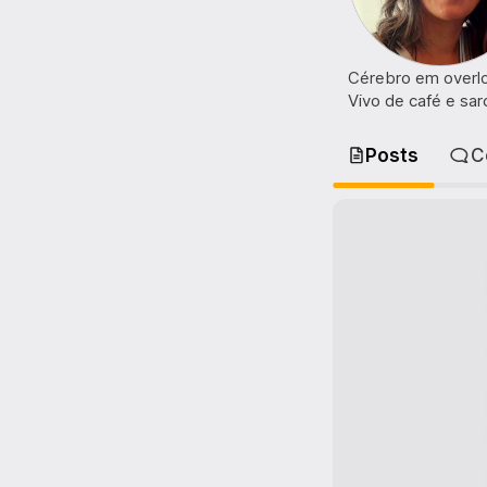
Cérebro em overl
Vivo de café e sarc
Posts
C