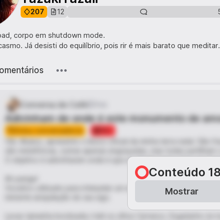
207
12
oad, corpo em shutdown mode.
asmo. Já desisti do equilíbrio, pois rir é mais barato que meditar.
omentários
Conversa de Café
1me
Adivinham de onde é este monumento de amo
Estou conversador/a
18+
Olá. Abaixo, apresento o léxico oficial da minha terra natal. São f
são metafóricas, outras apenas engraçadas, mas todas partilham 
O objetivo é adivinharem onde é que se destila tanto amor em form
Conteúdo 1
Ah pariga!
Vocativo utilizado para interpelar um espécime do género feminin
Mostrar
iminente aniquilação do seu ego.
Levas tamanha bordoada c'até os olhos t'arranco. Esgatanho-te to