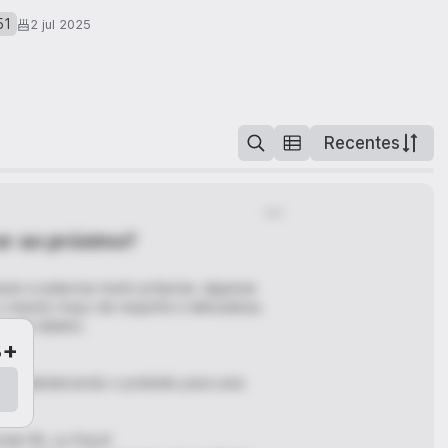
51
2 jul 2025
Recentes
r ao próximo?
rases e palavras muito próprias: algumas
o mesmo traço de requinte e delicadeza.
a de dialeto.
8+
o, estabelecendo o prelúdio para uma
da! Ah, su fraca!