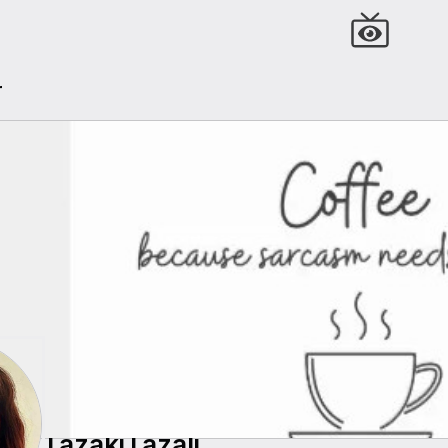
r
TazakiTazali