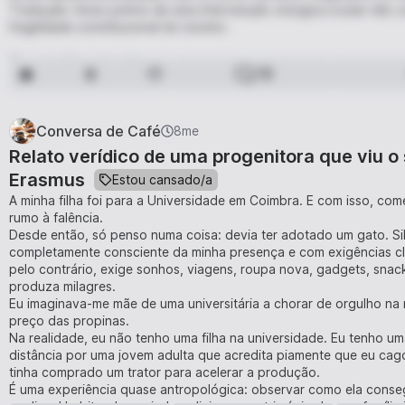
Tradução: Aviso prévio de uma intervenção cirúrgica ocular não 
fragilidade constitucional do recetor.
Corro-te à bordoada!
9
19
Tradução: Promessa de perseguição pedestre combinada com a apl
Levas uma arrechada que te f*do!
Tradução: Garantia de um sopapo com tamanha precisão cirúrgica
Conversa de Café
8me
orientação geográfica nas horas seguintes.
Relato verídico de uma progenitora que viu o 
Erasmus
Estou cansado/a
Nã m'apoquentes!
Tradução: Solicitação formal para cessar a emissão de ruído ver
A minha filha foi para a Universidade em Coimbra. E com isso, co
existência.
rumo à falência.
Desde então, só penso numa coisa: devia ter adotado um gato. Si
Queres é um balde de merd& pá tus fuças!
completamente consciente da minha presença e com exigências cla
Tradução: Diagnóstico rápido de que o interlocutor poderá vir a b
pelo contrário, exige sonhos, viagens, roupa nova, gadgets, snac
inteiramente orgânica e fecal.
produza milagres.
Eu imaginava-me mãe de uma universitária a chorar de orgulho na m
Nã me seques os fígados ou Fazes-me caspa no fígado!
preço das propinas.
Tradução: A sua retórica é de tal ordem enfadonha que desenca
Na realidade, eu não tenho uma filha na universidade. Eu tenho u
bizarra e inédita na área hepática.
distância por uma jovem adulta que acredita piamente que eu cago
tinha comprado um trator para acelerar a produção.
Mais vale ter um castego no olho do c#, do que aturar aquela gen
É uma experiência quase antropológica: observar como ela conse
Tradução: Preferência clínica por uma condição inflamatória aguda