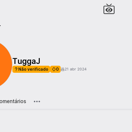
r
TuggaJ
Não verificado
0
21 abr 2024
omentários