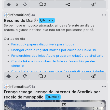
5
2
Informática
4a
Resumo do Dia 🕚
Notícia
Se bem que um pouco atrasado, ainda referente ao dia de
ontem, algumas notícias que não foram publicadas por cá.
Curtas do dia
Facebook papers disponíveis para todos
Shangai volta a registar mortes por causa de Covid-19
Funcionários das lojas Apple preparam criação de sindicato
Crypto tokens dos clubes de futebol fazem fãs perder
dinheiro
China bate recorde de comunicações quânticas encriptadas
a 102 km de distância
5
0
Informática
4a
França revoga licença de internet da Starlink por
receio de monopólio
Notícia
1