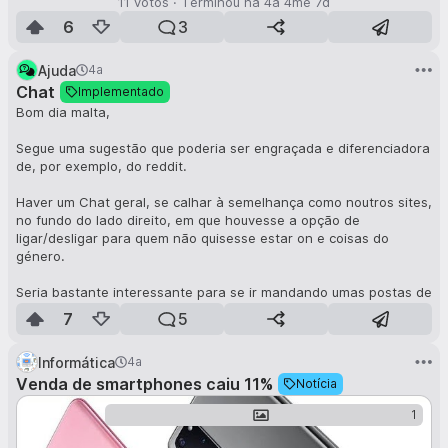
11
votos
·
Terminou há
4a 4me 7d
6
3
Ajuda
4a
Chat
Implementado
Bom dia malta,
Segue uma sugestão que poderia ser engraçada e diferenciadora
de, por exemplo, do reddit.
Haver um Chat geral, se calhar à semelhança como noutros sites,
no fundo do lado direito, em que houvesse a opção de
ligar/desligar para quem não quisesse estar on e coisas do
género.
Seria bastante interessante para se ir mandando umas postas de
pescada, dúvidas mais rápidas e diretas e especialmente, uma
7
5
interação diferente.
Informática
4a
Acho que poderia ser uma coisa simples, sem grandes
funcionalidades.
Venda de smartphones caiu 11%
Notícia
Ter a possibilidade de ser moderado para que fosse possível
1
manter o respeito, ordem e bom senso.
Não permitir criação de sub-chats e coisas do género, só iria