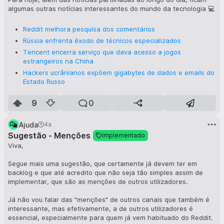
ainda, é que a Mercedes diz que estes resultados são
algumas outras notícias interessantes do mundo da tecnologia 💻
completamente realistas e poderão ser aplicados directamente
nos seus futuros veículos eléctricos, para atingir novos níveis de
Reddit melhora pesquisa dos comentários
eficiência.
Rússia enfrenta êxodo de técnicos especializados
Fonte:
Mercedes Vision EQXX faz mais de 1000 km no mundo real
Tencent encerra serviço que dava acesso a jogos
estrangeiros na China
Hackers ucrânianos expôem gigabytes de dados e emails do
Estado Russo
9
0
Resto de uma boa noite a todos 😴
Ajuda
4a
Sugestão - Menções
Implementado
Viva,
Segue mais uma sugestão, que certamente já devem ter em
backlog e que até acredito que não seja tão simples assim de
implementar, que são as menções de outros utilizadores.
Já não vou falar das "menções" de outros canais que também é
interessante, mas efetivamente, a de outros utilizadores é
essencial, especialmente para quem já vem habituado do Reddit.