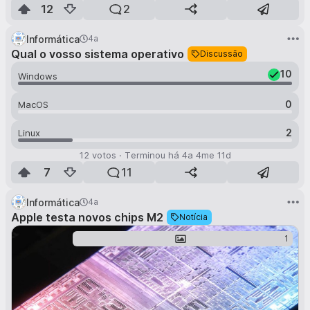
12
2
2
Informática
4a
Qual o vosso sistema operativo
Discussão
10
Windows
0
MacOS
2
Linux
12
votos
·
Terminou há
4a 4me 11d
7
11
Informática
4a
Apple testa novos chips M2
Notícia
1