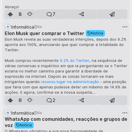
Abraço!
8
7
Informática
4a
Elon Musk quer comprar o Twitter
Notícia
Elon Musk revela as suas verdadeiras intenções, depois dos 9.2%
aponta aos 100%, anunciando que quer comprar a totalidade do
Twitter.
Musk comprou recentemente
9.2% do Twitter
, na sequência de
várias conversas e inquéritos em que ia perguntando se o Twitter
estaria no melhor caminho para garantir a liberdade de
expressão na internet. Depois as coisas tornaram-se mais
intrigantes quando
recusou lugar na administração
- uma posição
que faria com que apenas pudesse deter um máximo de 14.9% de
acções. E agora, confirma-se a nossa suspeita...
6
2
Elon Musk não quis ficar limitado a um conselho de administração
que iria deliberar e votar as suas ideias e sugestões, e em vez
Informática
4a
disso quer poder total e absoluto sobre o que o Twitter deve
WhatsApp com comunidades, reacções e grupos de
fazer,
comprando-o na totalidade
.
voz
Notícia
O fundador da Tesla e SpaceX faz uma oferta de aquisição é de
O WhatsApp oficializou a sua nova funcionalidade de