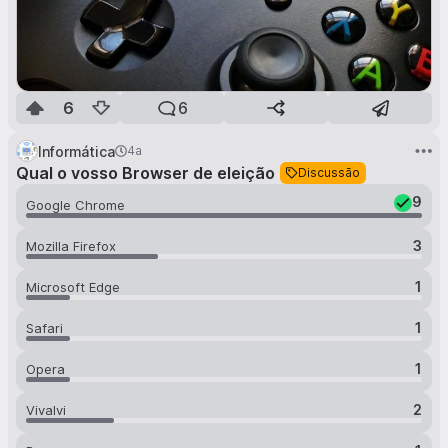
6
6
Informática
4a
Qual o vosso Browser de eleição
Discussão
9
Google Chrome
3
Mozilla Firefox
1
Microsoft Edge
1
Safari
1
Opera
2
Vivalvi