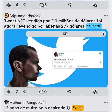
4
5
Criptomoedas
4a
Tweet NFT vendido por 2,9 milhões de dólares foi
agora revendido por apenas 277 dólares
Notícia
1
7
0
Melhores Amigos
4a
1
de
2
13 anos de muito pelo aspirado 😅
Cão