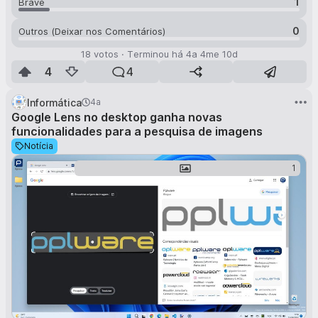
1
Brave
0
Outros (Deixar nos Comentários)
18
votos
·
Terminou há
4a 4me 10d
4
4
Informática
4a
Google Lens no desktop ganha novas
funcionalidades para a pesquisa de imagens
Notícia
1