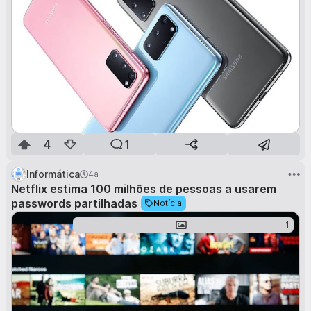
fazer com que fosse mais complexo e perdia um pouco o
propósito.
Não precisava de grandes formas de edição, imagens, etc..
Plain text basicamente.
Não era preciso haver um mostrador com quem estava on,
listagem de membros, etc. Acho que desnecessário para o
intuito que é. No entanto, um mostrador de quantas pessoas
estão On era engraçado nem que fosse por curiosidade :D
Acho importante que para entrar no chat fosse preciso
login.
4
1
Informática
4a
Netflix estima 100 milhões de pessoas a usarem
passwords partilhadas
Notícia
1