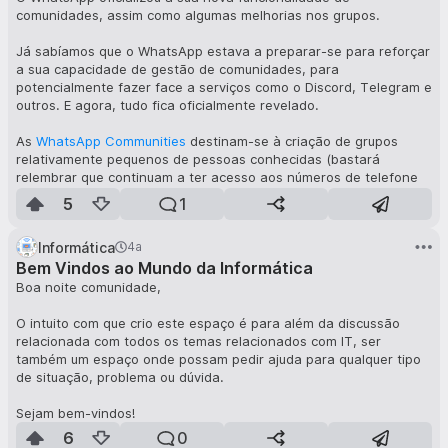
$54.20 por acção, dizendo que as mudanças que o Twitter
comunidades, assim como algumas melhorias nos grupos.
precisa obrigam a que tenha tal poder de decisão sobre o
Twitter, e claro que vem acompanhada de uma ameaça velada
Já sabíamos que o WhatsApp estava a preparar-se para reforçar
de que se não o puder fazer, se terá que livrar da sua
a sua capacidade de gestão de comunidades, para
participação no Twitter - o que garantidamente teria um efeito
potencialmente fazer face a serviços como o Discord, Telegram e
drástico negativo no preço das acções. Acções essas que têm
outros. E agora, tudo fica oficialmente revelado.
subido desde que Musk comprou o lote inicial.
As
WhatsApp Communities
destinam-se à criação de grupos
Fonte:
Elon Musk quer comprar o Twitter | Aberto até de
relativamente pequenos de pessoas conhecidas (bastará
Madrugada
relembrar que continuam a ter acesso aos números de telefone
uns dos outros) - em contraste com os grupos do Facebook, que
5
1
pretendem agregar milhares de pessoas que não se conhecem
directamente mas partilham um mesmo interesse - e também
Informática
4a
permitem criar sub-grupos para manter as coisas mais
Bem Vindos ao Mundo da Informática
organizadas.
Boa noite comunidade,
Fonte:
WhatsApp com comunidades, reacções e grupos de voz |
Aberto até de Madrugada
O intuito com que crio este espaço é para além da discussão
relacionada com todos os temas relacionados com IT, ser
também um espaço onde possam pedir ajuda para qualquer tipo
de situação, problema ou dúvida.
Sejam bem-vindos!
6
0