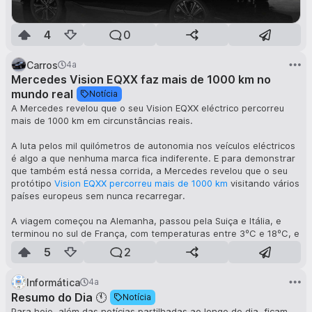
4
0
Carros
4a
Mercedes Vision EQXX faz mais de 1000 km no
mundo real
Notícia
A Mercedes revelou que o seu Vision EQXX eléctrico percorreu
mais de 1000 km em circunstâncias reais.
A luta pelos mil quilómetros de autonomia nos veículos eléctricos
é algo a que nenhuma marca fica indiferente. E para demonstrar
que também está nessa corrida, a Mercedes revelou que o seu
protótipo
Vision EQXX percorreu mais de 1000 km
visitando vários
países europeus sem nunca recarregar.
A viagem começou na Alemanha, passou pela Suiça e Itália, e
terminou no sul de França, com temperaturas entre 3ºC e 18ºC, e
a uma velocidade média de 87 km/h. O consumo médio foi de 8.7
5
2
kWh / 100 km.
Informática
4a
Estes resultados, conseguidos num teste no mundo real, superam
as estimativas de consumo que tinham sido calculadas nos
Resumo do Dia 🕚
Notícia
simuladores, e que eram de 10 kWh / 100 km. E, mais importante
Para hoje, além das notícias partilhadas ao longo do dia, ficam