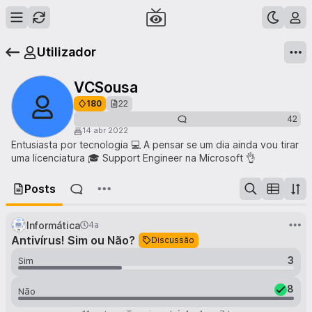
Utilizador
VCSousa
180
22
42
14 abr 2022
Entusiasta por tecnologia 💻 A pensar se um dia ainda vou tirar
uma licenciatura 🎓 Support Engineer na Microsoft 👌
Posts
Informática
4a
Antivírus! Sim ou Não?
Discussão
3
Sim
8
Não