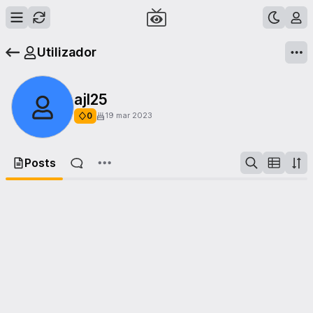
Utilizador
ajl25
0
19 mar 2023
Posts