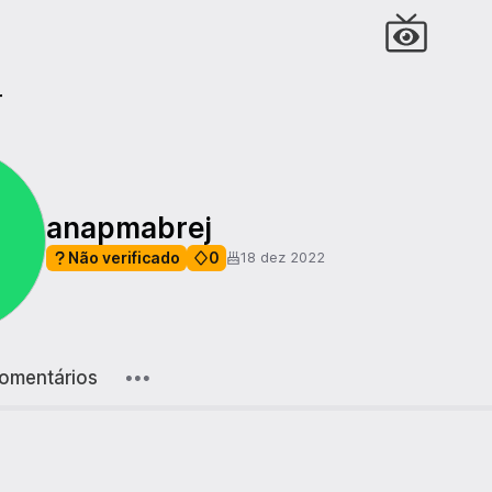
r
anapmabrej
Não verificado
0
18 dez 2022
omentários