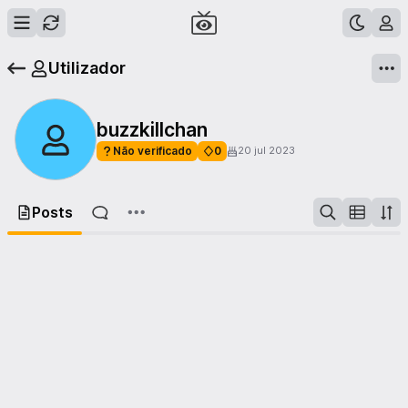
Utilizador
buzzkillchan
Não verificado
0
20 jul 2023
Posts