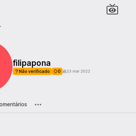
r
filipapona
Não verificado
0
23 mai 2022
omentários