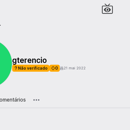
r
gterencio
Não verificado
0
21 mai 2022
omentários