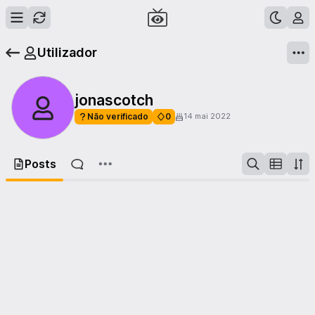
Utilizador
jonascotch
Não verificado
0
14 mai 2022
Posts