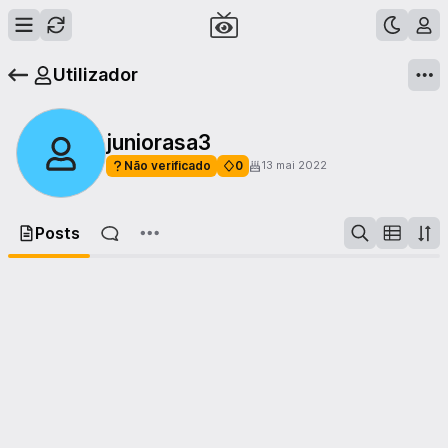
Utilizador
juniorasa3
Não verificado
0
13 mai 2022
Posts