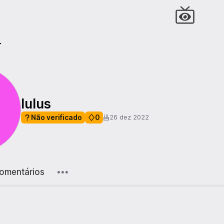
r
lulus
Não verificado
0
26 dez 2022
omentários