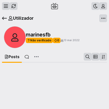
Utilizador
marinesfb
Não verificado
0
13 mai 2022
Posts