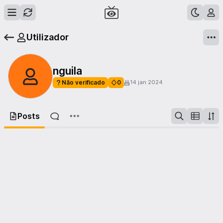
Utilizador
nguila
Não verificado
0
14 jan 2024
Posts