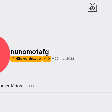
r
nunomotafg
Não verificado
0
22 mai 2022
omentários