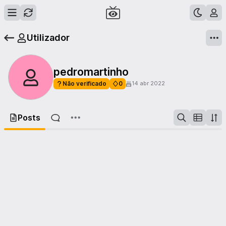
Utilizador
pedromartinho
Não verificado
0
14 abr 2022
Posts