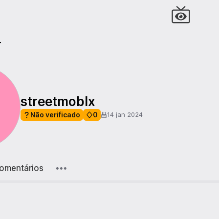
r
streetmoblx
Não verificado
0
14 jan 2024
omentários