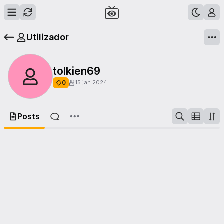
Utilizador
tolkien69
0
15 jan 2024
Posts